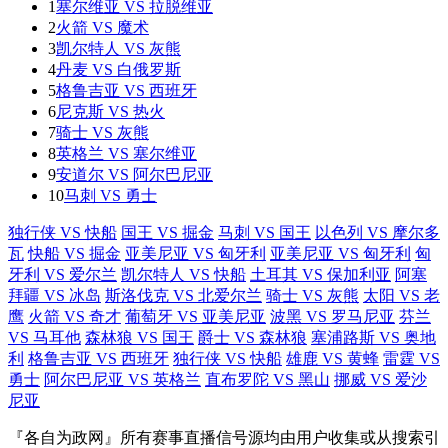
1
塞尔维亚 VS 拉脱维亚
2
火箭 VS 魔术
3
凯尔特人 VS 灰熊
4
丹麦 VS 白俄罗斯
5
格鲁吉亚 VS 西班牙
6
尼克斯 VS 热火
7
骑士 VS 灰熊
8
英格兰 VS 塞尔维亚
9
安道尔 VS 阿尔巴尼亚
10
马刺 VS 勇士
独行侠 VS 快船
国王 VS 掘金
马刺 VS 国王
以色列 VS 摩尔多
瓦
快船 VS 掘金
亚美尼亚 VS 匈牙利
亚美尼亚 VS 匈牙利
匈
牙利 VS 爱尔兰
凯尔特人 VS 快船
土耳其 VS 保加利亚
阿塞
拜疆 VS 冰岛
斯洛伐克 VS 北爱尔兰
骑士 VS 灰熊
太阳 VS 老
鹰
火箭 VS 奇才
葡萄牙 VS 亚美尼亚
波黑 VS 罗马尼亚
芬兰
VS 马耳他
森林狼 VS 国王
爵士 VS 森林狼
塞浦路斯 VS 奥地
利
格鲁吉亚 VS 西班牙
独行侠 VS 快船
雄鹿 VS 黄蜂
雷霆 VS
勇士
阿尔巴尼亚 VS 英格兰
直布罗陀 VS 黑山
挪威 VS 爱沙
尼亚
『各自为政网』所有赛事直播信号源均由用户收集或从搜索引