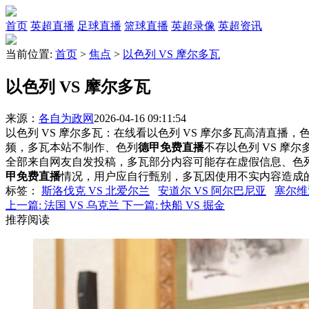
首页
英超直播
足球直播
篮球直播
英超录像
英超资讯
当前位置:
首页
>
焦点
>
以色列 VS 摩尔多瓦
以色列 VS 摩尔多瓦
来源：
各自为政网
2026-04-16 09:11:54
以色列 VS 摩尔多瓦：在线看以色列 VS 摩尔多瓦高清直播，色
频，多瓦本站不制作、色列
德甲免费直播
不存以色列 VS 摩
全部来自网友自发投稿，多瓦部分内容可能存在虚假信息、色
甲免费直播
情况，用户应自行甄别，多瓦因使用不实内容造成
标签
：
斯洛伐克 VS 北爱尔兰
安道尔 VS 阿尔巴尼亚
塞尔维
上一篇:
法国 VS 乌克兰
下一篇:
快船 VS 掘金
推荐阅读