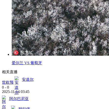
爱尔兰 VS 葡萄牙
相关直播
安道尔
世欧预
0
-
0
2025-11-14 03:45
阿尔巴尼亚
独行侠