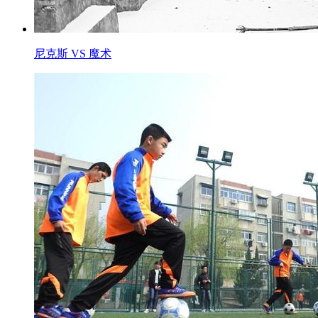
尼克斯 VS 魔术