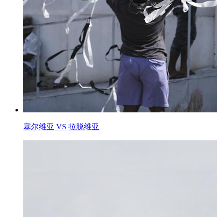
塞尔维亚 VS 拉脱维亚