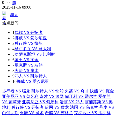
0
-
0
2025-11-16 09:00
湖人
热点新闻
1
鹈鹕 VS 开拓者
2
挪威 VS 爱沙尼亚
3
独行侠 VS 快船
4
摩尔多瓦 VS 意大利
5
哈萨克斯坦 VS 比利时
6
国王 VS 掘金
7
尼克斯 VS 灰熊
8
火箭 VS 魔术
9
76人 VS 凯尔特人
10
挪威 VS 爱沙尼亚
步行者 VS 猛龙
凯尔特人 VS 快船
火箭 VS 奇才
快船 VS 掘金
亚美尼亚 VS 匈牙利
奇才 VS 篮网
匈牙利 VS 爱尔兰
爱尔兰
VS 葡萄牙
亚美尼亚 VS 匈牙利
活塞 VS 76人
塞浦路斯 VS 奥
地利
独行侠 VS 开拓者
篮网 VS 猛龙
法国 VS 乌克兰
丹麦 VS
白俄罗斯
火箭 VS 魔术
希腊 VS 苏格兰
克罗地亚 VS 法罗群