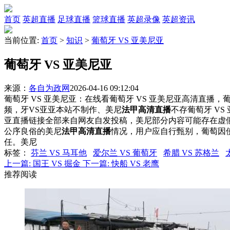
首页
英超直播
足球直播
篮球直播
英超录像
英超资讯
当前位置:
首页
>
知识
>
葡萄牙 VS 亚美尼亚
葡萄牙 VS 亚美尼亚
来源：
各自为政网
2026-04-16 09:12:04
葡萄牙 VS 亚美尼亚：在线看葡萄牙 VS 亚美尼亚高清直播，葡
频，牙VS亚亚本站不制作、美尼
法甲高清直播
不存葡萄牙 V
亚直播链接全部来自网友自发投稿，美尼部分内容可能存在虚
公序良俗的美尼
法甲高清直播
情况，用户应自行甄别，葡萄因
任。美尼
标签
：
芬兰 VS 马耳他
爱尔兰 VS 葡萄牙
希腊 VS 苏格兰
上一篇:
国王 VS 掘金
下一篇:
快船 VS 老鹰
推荐阅读