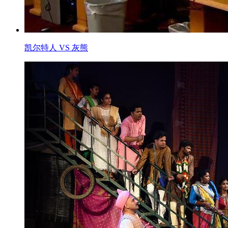
凯尔特人 VS 灰熊