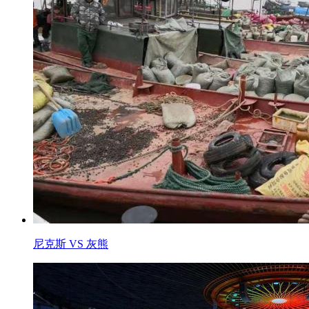
尼克斯 VS 灰熊